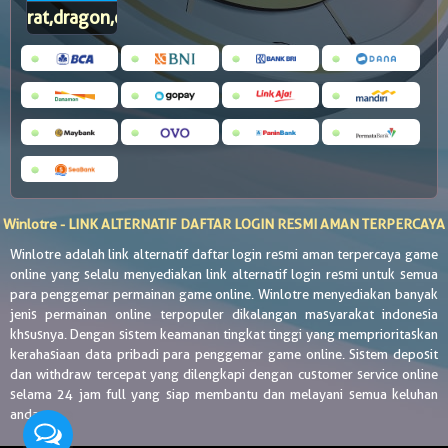
rat,dragon,ox
Winlotre - LINK ALTERNATIF DAFTAR LOGIN RESMI AMAN TERPERCAYA
Winlotre adalah link alternatif daftar login resmi aman terpercaya game
online yang selalu menyediakan link alternatif login resmi untuk semua
para penggemar permainan game online. Winlotre menyediakan banyak
jenis permainan online terpopuler dikalangan masyarakat indonesia
khsusnya. Dengan sistem keamanan tingkat tinggi yang memprioritaskan
kerahasiaan data pribadi para penggemar game online. Sistem deposit
dan withdraw tercepat yang dilengkapi dengan customer service online
selama 24 jam full yang siap membantu dan melayani semua keluhan
anda.