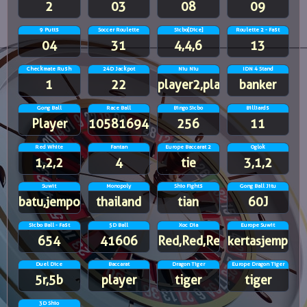
2
03
08
09
9 Putts
Soccer Roulette
Sicbo[Dice]
Roulette 2 - Fast
04
31
4,4,6
13
Checkmate Rush
24D Jackpot
Niu Niu
IDN 4 Stand
1
22
player2,player3
banker
Gong Ball
Race Ball
Bingo Sicbo
Billiards
Player
10581694723
256
11
Red White
Fantan
Europe Baccarat 2
Oglok
1,2,2
4
tie
3,1,2
Suwit
Monopoly
Shio Fights
Gong Ball Jitu
batu,jempol
thailand
tian
60J
Sicbo Ball - Fast
5D Ball
Xoc Dia
Europe Suwit
654
41606
Red,Red,Red,Red
kertasjempol
Duel Dice
Baccarat
Dragon Tiger
Europe Dragon Tiger
5r,5b
player
tiger
tiger
3D Shio