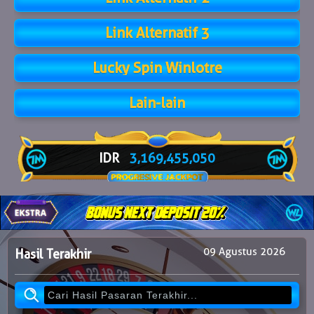
Link Alternatif 3
Lucky Spin Winlotre
Lain-lain
IDR
3,169,455,536
09 Agustus 2026
Hasil Terakhir