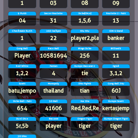
1
03
08
09
9 Putts
Soccer Roulette
Sicbo[Dice]
Roulette 2 - Fast
04
31
1,5,6
13
Checkmate Rush
24D Jackpot
Niu Niu
IDN 4 Stand
1
22
player2,player3
banker
Gong Ball
Race Ball
Bingo Sicbo
Billiards
Player
10581694723
256
11
Red White
Fantan
Europe Baccarat 2
Oglok
1,2,2
4
tie
3,1,2
Suwit
Monopoly
Shio Fights
Gong Ball Jitu
batu,jempol
thailand
tian
60J
Sicbo Ball - Fast
5D Ball
Xoc Dia
Europe Suwit
654
41606
Red,Red,Red,Red
kertasjempol
Duel Dice
Baccarat
Dragon Tiger
Europe Dragon Tiger
5r,5b
player
tiger
tiger
3D Shio