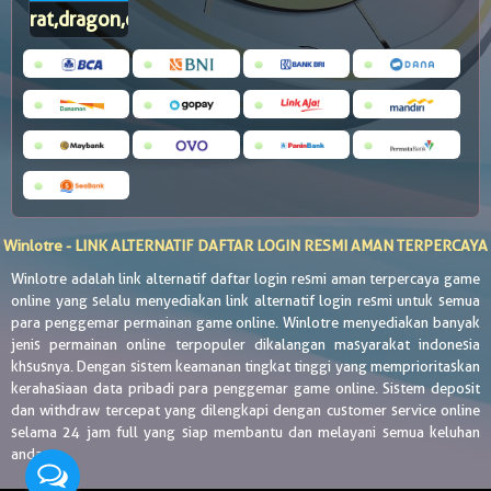
rat,dragon,ox
Winlotre - LINK ALTERNATIF DAFTAR LOGIN RESMI AMAN TERPERCAYA
Winlotre adalah link alternatif daftar login resmi aman terpercaya game
online yang selalu menyediakan link alternatif login resmi untuk semua
para penggemar permainan game online. Winlotre menyediakan banyak
jenis permainan online terpopuler dikalangan masyarakat indonesia
khsusnya. Dengan sistem keamanan tingkat tinggi yang memprioritaskan
kerahasiaan data pribadi para penggemar game online. Sistem deposit
dan withdraw tercepat yang dilengkapi dengan customer service online
selama 24 jam full yang siap membantu dan melayani semua keluhan
anda.