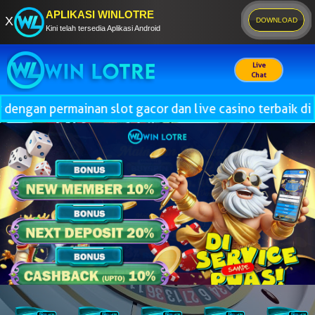
APLIKASI WINLOTRE
X
DOWNLOAD
Kini telah tersedia Aplikasi Android
Live
Chat
 permainan slot gacor dan live casino terbaik di indone