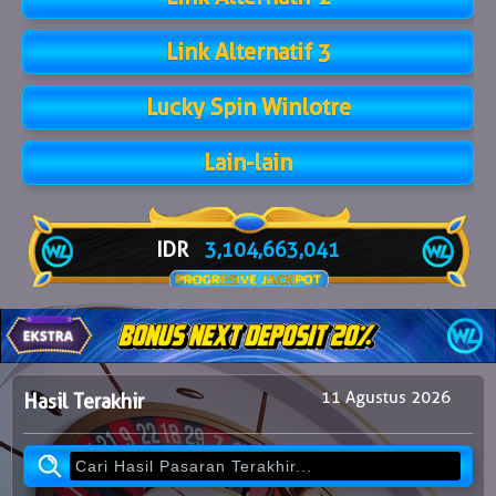
Link Alternatif 3
Lucky Spin Winlotre
Lain-lain
IDR
3,104,663,169
11 Agustus 2026
Hasil Terakhir