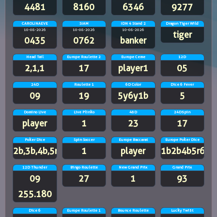
4481
8160
6346
9277
CAROLINAEVE
SIAM
IDN 4 Stand 2
Dragon Tiger Wild
10-08-2026
10-08-2026
10-08-2026
tiger
0435
0762
banker
Head Tail
Europe Roulette 2
Europe Ceme
12D
2,1,1
17
player1
05
24D
Roulette 1
6D Color
Dice 6 Fever
09
19
5y6y1b
5
Domino Live
Live Plinko
48D
24Dspin
player
1
23
17
Poker Dice
Spin Soccer
Europe Baccarat
Europe Poker Dice
2b,3b,4b,5r,6r
1
player
1b2b4b5r6r
12D Thunder
Bingo Roulette
New Grand Prix
Grand Prix
09
27
1
93
255.180
Dice 6
Europe Roulette 1
Bounce Roulette
Lucky Twist